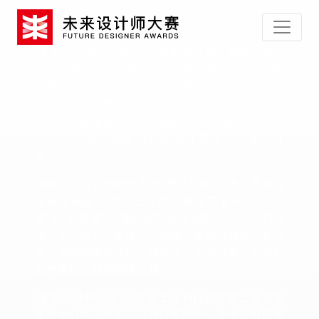
“未来设计师云平台”作为未来设计师系赛事的支撑
平台，实现了从作品提交、评审到展览的全流程数
字化管理。该平台不仅承载着未来设计师大学生赛
NCDA、国际赛IIDA、教师赛NDTC的线上运营，
还打造“未来设计师·全国高校艺术设计作品展
NCDE”活动，面向高校师生开展作品征集与评
选。
同时，平台还创新性推出“智慧策展”系统，支持院
校自主创建个性化云展厅，根据需要开设“内部
展”或“公开展”，通过实时采集观展流量、用户地
域分布、作品点击排行等数据，生成可视化分析报
告，为学校量化评估、优化人才培养方案、提高社
会声誉提供精准数据支撑。
“未来设计师云平台”联合工业和信息化部工业文化
发展中心共同推出工业设计赋能中小企业公共服务